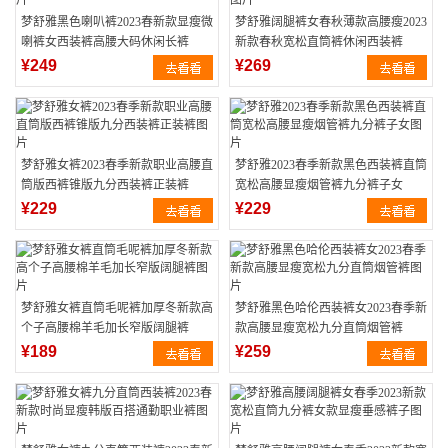
梦舒雅黑色喇叭裤2023春新款显瘦微
梦舒雅阔腿裤女春秋薄款高腰瘦2023
喇裤女西装裤高腰大码休闲长裤
新款春秋宽松直筒裤休闲西装裤
¥249
¥269
梦舒雅女裤2023春季新款职业高腰直
梦舒雅2023春季新款黑色西装裤直筒
筒版西裤锥版九分西装裤正装裤
宽松高腰显瘦烟管裤九分裤子女
¥229
¥229
梦舒雅女裤直筒毛呢裤加厚冬新款高
梦舒雅黑色哈伦西装裤女2023春季新
个子高腰棉羊毛加长窄版阔腿裤
款高腰显瘦宽松九分直筒烟管裤
¥189
¥259